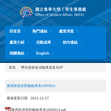
跳
到
主
要
內
容
回首頁
熱門連結
處室消息
區
處室介紹
活動成果
校內連結
相關連結
English
首頁
學生宿舍各項檢查表及SOP
東西區宿舍防颱檢查表1050913
最後更新日期 :
2021-12-27
東西區宿舍防颱檢查表1050913.pdf