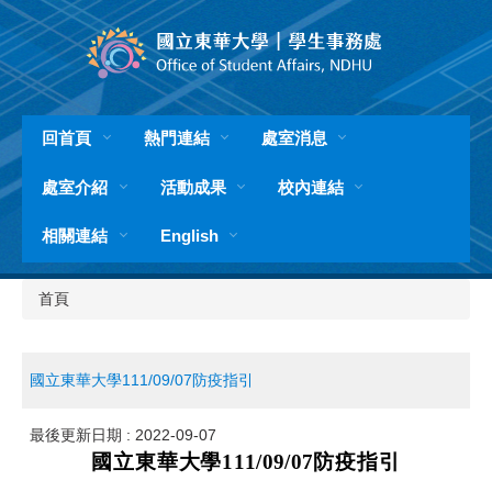
跳
到
主
要
內
容
回首頁
熱門連結
處室消息
區
處室介紹
活動成果
校內連結
相關連結
English
首頁
國立東華大學111/09/07防疫指引
最後更新日期 :
2022-09-07
國立東華大學
111
/09/07
防疫指引