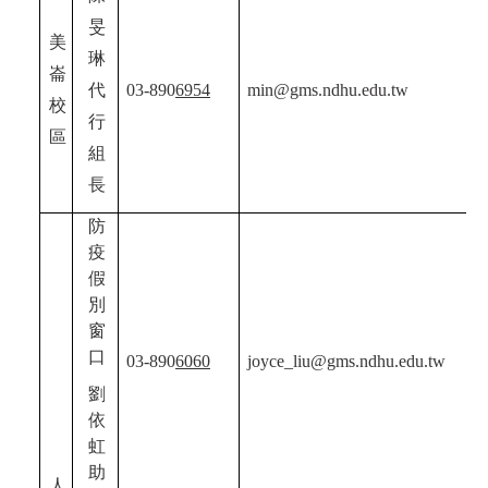
旻
美
琳
崙
代
03-890
6954
min@gms.ndhu.edu.tw
校
行
區
組
長
防
疫
假
別
窗
口
03-890
6060
joyce_liu@gms.ndhu.edu.tw
劉
依
虹
助
人