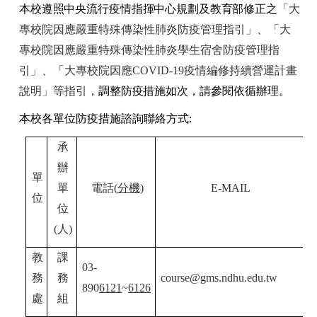
本校遵照中央流行疫情指揮中心規劃及教育部修正之
「大
專校院因應嚴重特殊傳染性肺炎防疫管理指引」、「大
專校院因應嚴重特殊傳染性肺炎學生宿舍防疫管理指
引」、「大專校院因應COVID-19疫情編修持續營運計畫
說明」等指引
，調整
防疫
措施如次，請參閱依循辦理。
本校各單位防疫措施諮詢聯絡方式:
承
辦
單
單
電話(
分機
)
E-MAIL
位
位
(人)
教
課
03-
務
務
course@gms.ndhu.edu.tw
890
6121
~
6126
處
組