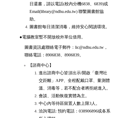
日還書，請以電話(校內分機6838、6839)或
Email(library@ndhu.edu.tw) 聯繫圖書館協
助。
圖書館每日清潔消毒，維持安心閱讀環境。
●
電腦教室暫不開放校外單位借用。
圖書資訊處聯絡電子郵件：lic@ndhu.edu.tw，
聯絡電話：8906838、8906839。
【諮商中心】
進出諮商中心皆須出示/開啟「臺灣社
交距離」APP、全程配戴口罩、量測體
溫、消毒等，若不配合者將拒絕進入。
會談、活動恢復實體為主。
中心內等待區留置人數上限3人。
洽詢電話: 預約電話：038906896或各系