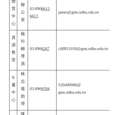
體
辦
育
03-890
6612
、
公
james@gms.ndhu.edu.tw
中
6613
室
心
楊
資
珩
源
輔
03-890
6267
cliff811030@gms.ndhu.edu.tw
教
導
室
員
林
K
志
書
S20400080@
瓏
03-890
6594
中
gms.ndhu.edu.tw
助
心
理
陳