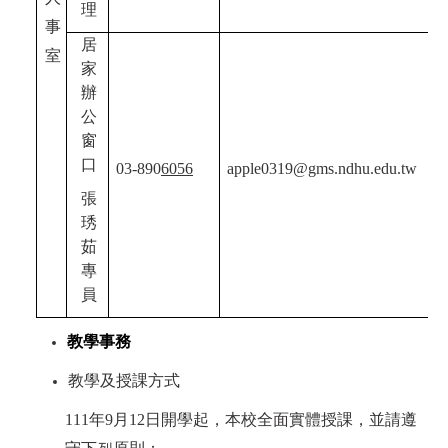
理
事
居
室
家
辦
公
窗
口
03-890
6056
apple0319@gms.ndhu.edu.tw
張
琇
茹
專
員
教學事務
教學及授課方式
111
年9月12日開學起，本校全面實體授課，並請遵