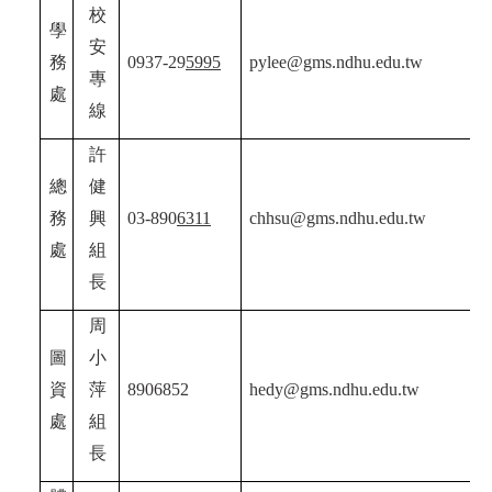
校
學
安
務
0937-29
5995
pylee@gms.ndhu.edu.tw
專
處
線
許
總
健
務
興
03-890
6311
chhsu@gms.ndhu.edu.tw
處
組
長
周
圖
小
資
萍
8906852
hedy@gms.ndhu.edu.tw
處
組
長