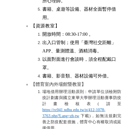
所心理師。
書籍、桌遊等設備、器材全面暫停借
用。
【資源教室】
開放時間：08:30-17:00 。
出入口管制；使用「臺灣社交距離」
APP、量測體溫、酒精消毒。
以面對面進行會談時，須全程配戴口
罩。
書籍、影音類、器材設備可外借。
【體育室內外場館暨教室】
場地借用辦理活動原則：申請單位須檢附防
疫計劃書與國立東華大學辦理活動賽事防疫
計畫檢核表
(
請至
https://rc041.ndhu.edu.tw/p/412-1078-
3763.php?Lang=zh-tw
下載
)
，如無法規劃完
善之防疫配套措施，體育中心有權取消或延
後借用。