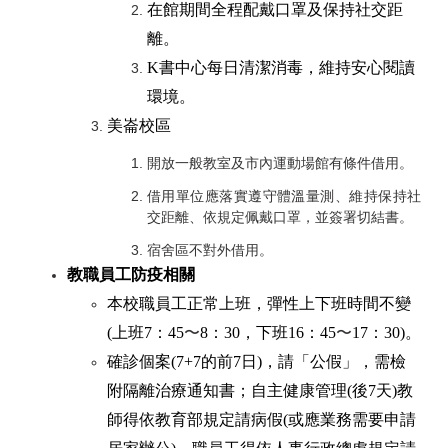
在館期間全程配戴口罩及保持社交距
離。
K
書中心每日清潔消毒，維持安心閱讀
環境。
美崙校區
開放一般教室及市內運動場館有條件借用。
借用單位應落實遵守體溫量測、維持保持社
交距離、依規定佩戴口罩，並簽署切結書。
宿舍區不對外借用。
教職員工防疫相關
本校職員工正常上班，彈性上下班時間不變
(上班7：45
〜
8
：30，下班16：45
〜
17
：30)。
確診個案(7+7的前7日)，請「公假」，需檢
附隔離治療通知書；自主健康管理(後7天)教
師得依教育部規定請病假(或應業務需要申請