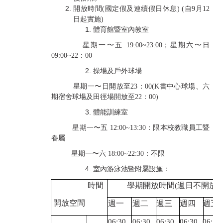
開放時間
(
國定假及連續假日休息
) (
自
9
月
12
日起實施
)
體育館暨室內教室
星期一〜五
19:00~23:00
；星期六〜日
09:00~22
：
00
操場及戶外球場
星期一〜日開放至
23
：
00(K
書中心球場、六
期宿舍球場及田徑場開放至
22
：
00)
體能訓練室
星期一〜五
12:00~13:30
：限本校教職員工暨
眷屬
星期一〜六
18:00~22:30
：不限
室內游泳池暨附屬設施：
時間
學期開放時間
(
週日不開放
)
開放空間
週一
週二
週三
週四
週五
06:30
06:30
06:30
06:30
06:30