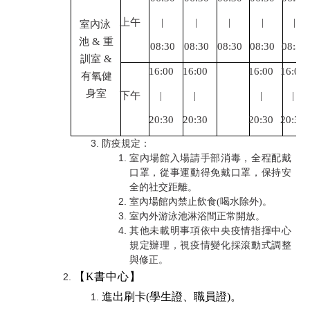
上午
|
|
|
|
|
室內泳
池
&
重
08:30
08:30
08:30
08:30
08:30
訓室
&
16:00
16:00
16:00
16:00
有氧健
身室
下午
|
|
|
|
20:30
20:30
20:30
20:30
防疫規定：
室內場館入場請手部消毒，全程配戴
口罩，從事運動得免戴口罩，保持安
全的社交距離。
室內場館內禁止飲食
(
喝水除外
)
。
室內外游泳池淋浴間正常開放。
其他未載明事項依中央疫情指揮中心
規定辦理，視疫情變化採滾動式調整
與修正。
【
K
書中心】
進出刷卡(學生證、職員證)。