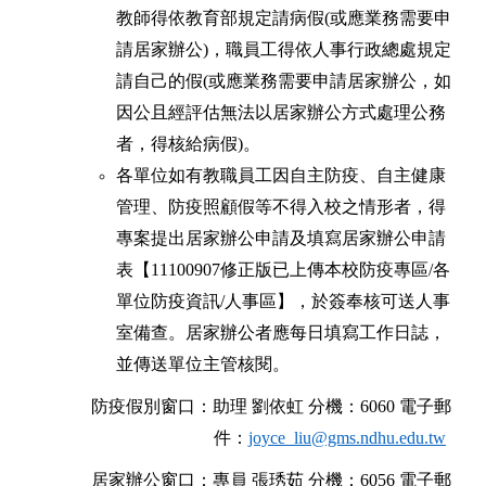
教師得依教育部規定請病假(或應業務需要申
請居家辦公)，職員工得依人事行政總處規定
請自己的假(或應業務需要申請居家辦公，如
因公且經評估無法以居家辦公方式處理公務
者，得核給病假)。
各單位如有教職員工因自主防疫、自主健康
管理、防疫照顧假等不得入校之情形者，得
專案提出居家辦公申請及填寫居家辦公申請
表【11100907修正版已上傳本校防疫專區/各
單位防疫資訊/人事區】，於簽奉核可送人事
室備查。居家辦公者應每日填寫工作日誌，
並傳送單位主管核閱。
防疫假別窗口：助理 劉依虹 分機：6060 電子郵
件：
joyce_liu@gms.ndhu.edu.tw
居家辦公窗口：專員 張琇茹 分機：6056 電子郵