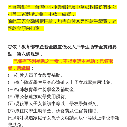
＊
台灣銀行、台灣中小企業銀行及中華郵政股份有限公
司等三家機構之帳戶不收手續費，
除此三家金融機構匯款，均需自付
元匯款手續費，於
30
匯款金額內扣除。
◎依「教育部學產基金設置低收入戶學生助學金實施要
點」第六條規定，
已領有下列補助之一者，不得申請本補助；已領取
者，應繳回
：
一
公教人員子女教育補助。
(
)
二
身心障礙學生及身心障礙人士子女就學費用減免。
(
)
三
特殊教育學生獎學金及補助金。
(
)
四
軍公教遺族就學費用優待。
(
)
五
現役軍人子女就讀中等以上學校學費減免。
(
)
六
原住民學生助學金、伙食費及住宿費補助。
(
)
七
特殊境遇家庭子女孫子女就讀高級中等以上學校學雜
(
)
費減免。