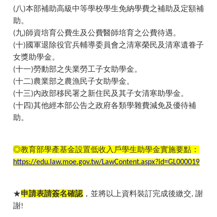
八
本部補助高級中等學校學生免納學費之補助及定額補
(
)
助。
九
師資培育公費生及公費醫師培育之公費待遇。
(
)
十
國軍退除役官兵輔導委員會之清寒榮民及清寒遺眷子
(
)
女獎助學金。
十一
勞動部之失業勞工子女助學金。
(
)
十二
農業部之農漁民子女助學金。
(
)
十三
內政部移民署之新住民及其子女清寒助學金。
(
)
十四
其他經本部公告之政府各類學雜費減免及優待補
(
)
助。
◎教育部學產基金設置低收入戶學生助學金實施要點：
https://edu.law.moe.gov.tw/LawContent.aspx?id=GL000019
★
申請表請簽名確認
，並將以上資料裝訂完成後繳交
謝
,
謝
!