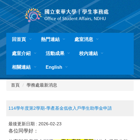
跳
到
主
要
內
容
回首頁
熱門連結
處室消息
區
處室介紹
活動成果
校內連結
相關連結
English
首頁
學務處最新消息
114學年度第2學期-學產基金低收入戶學生助學金申請
最後更新日期 :
2026-02-23
各位同學好：