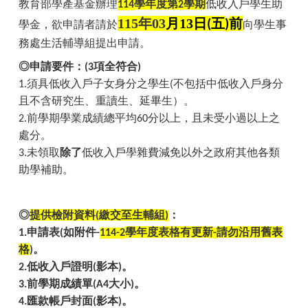
教育部學產基金辦理
學年度第
學期
低收入戶學生助
114
2
115年03
月13
日
五
前
(
)
學金，欲申請者請於
向學生事
務處生活輔導組提出申請。
◎申請要件：
項全符合
(3
)
須具低收入戶子女身分之學生
不包括中低收入戶身分
1.
(
且不含研究生、重讀生、延畢生）。
前學期學業成績總平均
分以上，且未受小過以上之
2.
60
處分。
未領取
除了
低收入戶學雜費減免以外之政府其他各類
3.
助學補助。
◎
提供檢附資料
繳交至生輔組
：
(
)
申請表
如附件
學年度表格有更新
請勿沿用舊表
1.
(
-
114-2
-
格
。
)
低收入戶證明
影本
。
2.
(
)
前學期成績單
大小
。
3.
(A4
)
匯款帳戶封面
影本
。
4.
(
)