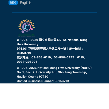
繁體
English
© 1994 -
2026
國立東華大學 NDHU, National Dong
Hwa University
974301 花蓮縣壽豐鄉大學路二段一號｜統一編號：
08153719
校安專線：03-863-6119、03-890-6995、6119、
0937-295995
© 1994-
2026
National Dong Hwa University (NDHU)
No. 1, Sec. 2, University Rd., Shoufeng Township,
Hualien County 974301
Unified Business Number: 08153719
Campus Security Hotline: 03-863-6119, 03-890-
6995, 6119, 0937295995