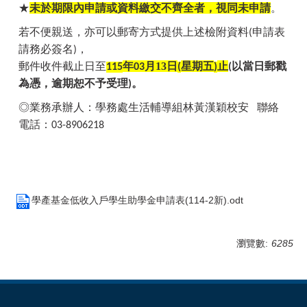
★
未於期限內申請或資料繳交不齊全者，視同未申請
。
若不便親送，亦可以郵寄方式提供上述檢附資料
申請表
(
請務必簽名
，
)
郵件收件截止日至
年
月13
日
星期五
止
以當日郵戳
115
03
(
)
(
為憑，逾期恕不予受理
。
)
◎業務承辦人：學務處生活輔導組
林黃漢穎校安
聯絡
電話：
03-8906218
學產基金低收入戶學生助學金申請表(114-2新).odt
瀏覽數:
6285