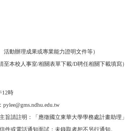
、活動辦理成果或專業能力證明文件等）
請至本校人事室
/
相關表單下載
/D
聘任相關下載填寫）
午
12
時
：
pylee@gms.ndhu.edu.tw
主旨請註明：「應徵國立東華大學學務處計畫助理」
信件或電話通知面試；未錄取者恕不另行通知。