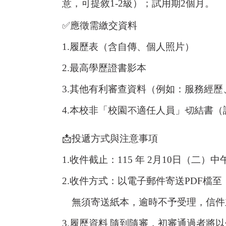
意，可提敘
1-2
級）；試用期
2
個月。
✅
應徵需繳交資料
1.
履歷表（含自傳、個人照片）
2.
最高學歷證書影本
3.
其他有利審查資料（例如：服務經歷
4.
本校非「校園不適任人員」切結書（
📩
投遞方式與注意事項
1.
收件截止：
115
年
2
月
10
日（二）中
2.
收件方式：以電子郵件寄送
PDF
檔至
無須寄送紙本，逾時不予受理，信件
3.
履歷資料
隨到隨審，初審通過者將以