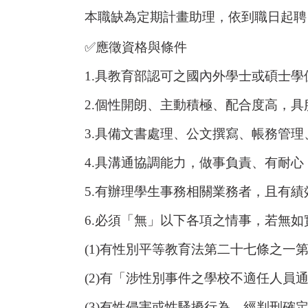
本職缺為定期計畫助理，依到職日起聘
✅
應徵資格與條件
1.
具教育部認可之國內外學士或碩士學
2.
個性開朗、主動積極、配合度高，具
3.
具備文書處理、公文撰寫、帳務管理
4.
具溝通協調能力，做事負責、有耐心
5.
有辦理學生事務相關業務者，且有績
6.
必須「無」以下各項之情事，若無如
(1)
有性別平等教育法第二十七條之一
(2)
有「涉性別事件之學校不適任人員
(3)
有性侵害或性騷擾行為，經判刑確