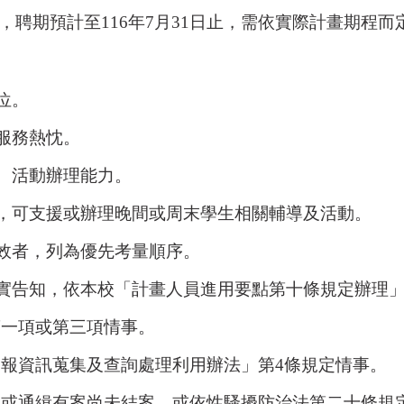
，聘期預計至
116
年
7
月
31
日止，需依實際計畫期程而
位。
服務熱忱。
、活動辦理能力。
，可支援或辦理晚間或周末學生相關輔導及活動。
效者，列為優先考量順序。
實告知，依本校「計畫人員進用要點第十條規定辦理
第一項或第三項情事。
通報資訊蒐集及查詢處理利用辦法」第
4
條規定情事。
定或通緝有案尚未結案，或依性騷擾防治法第二十條規