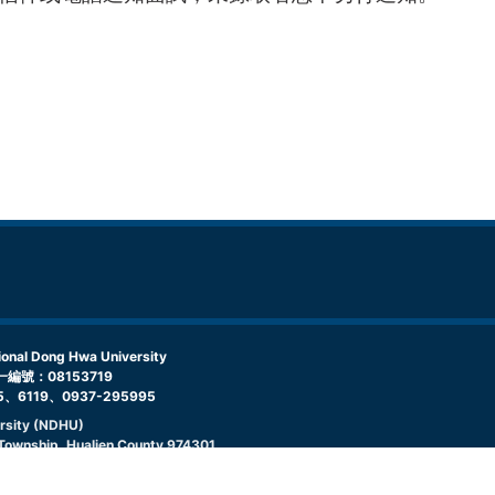
l Dong Hwa University
編號：08153719
5、6119、0937-295995
rsity (NDHU)
g Township, Hualien County 974301
9, 03-890-6995, 6119, 0937295995