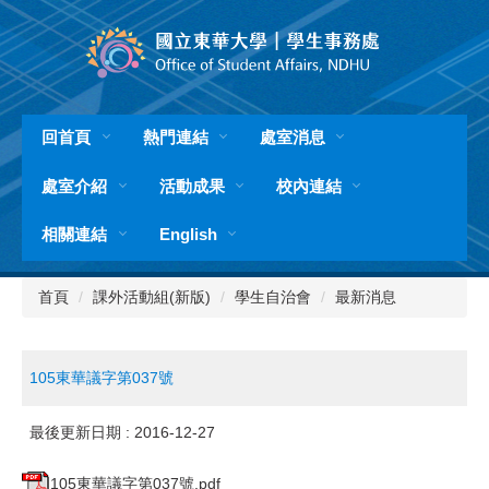
跳
到
主
要
內
容
回首頁
熱門連結
處室消息
區
處室介紹
活動成果
校內連結
相關連結
English
首頁
課外活動組(新版)
學生自治會
最新消息
105東華議字第037號
最後更新日期 :
2016-12-27
105東華議字第037號.pdf