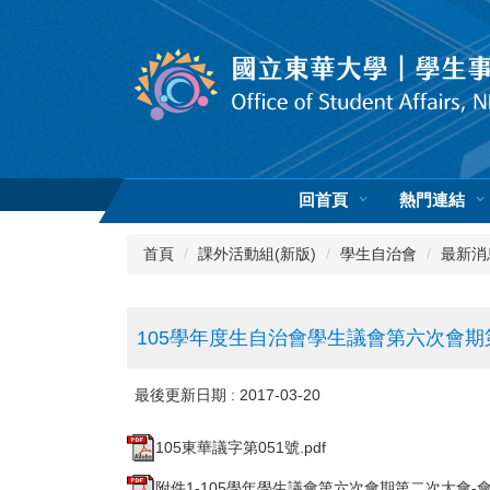
跳
到
主
要
內
容
區
回首頁
熱門連結
首頁
課外活動組(新版)
學生自治會
最新消
105學年度生自治會學生議會第六次會
最後更新日期 :
2017-03-20
105東華議字第051號.pdf
附件1-105學年學生議會第六次會期第二次大會-會議