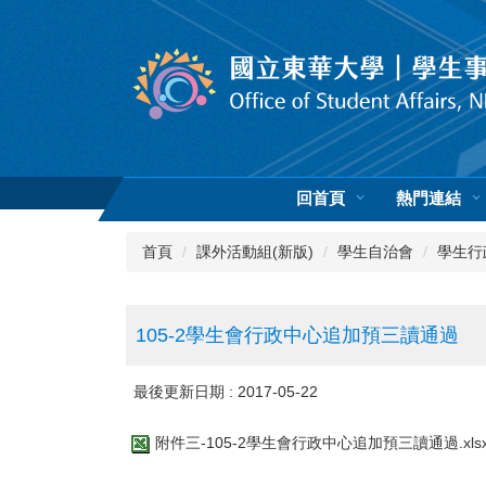
跳
到
主
要
內
容
區
回首頁
熱門連結
首頁
課外活動組(新版)
學生自治會
學生行
105-2學生會行政中心追加預三讀通過
最後更新日期 :
2017-05-22
附件三-105-2學生會行政中心追加預三讀通過.xls