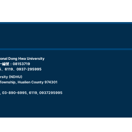
l Dong Hwa University
編號：08153719
5、6119、0937-295995
rsity (NDHU)
g Township, Hualien County 974301
9, 03-890-6995, 6119, 0937295995