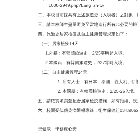
1000-2949.php?Lang=zh-tw
二、本校目前採具有上述旅遊史（入境者）之對象，
三、請本校師生盡量避免至當地進行所有非必要的旅
四、旅遊史居家檢疫及自主健康管理規定如下：
14
（一）居家檢疫
天
1.
2/25
外籍：有韓國旅遊史，
零時起入境
。
2.
2/27
本國籍：有韓國旅遊史，
零時入境
。
14
（二）自主健康管理
天
1.
所有人士：有日本、泰國、義大利、伊
2.
2/25-26
本國籍：有韓國旅遊史，
入境
。
五
、
請確實填寫並配合居家檢疫措施，如有拒絕、規
03-8906
六
、校園疑似傳染病通報專線：衛生保健組
您健康，學務處心安