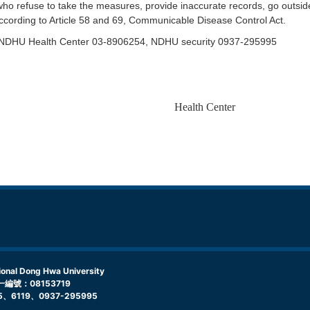
efuse to take the measures, provide inaccurate records, go outside o
ccording to Article 58 and 69, Communicable Disease Control Act.
ne: NDHU Health Center 03-8906254, NDHU security 0937-295995
Health Center
l Dong Hwa University
編號：08153719
5、6119、0937-295995