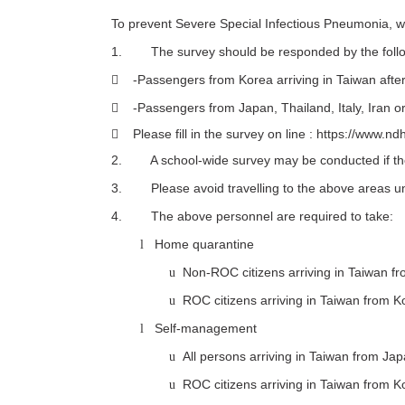
To prevent Severe Special Infectious Pneumonia, we
1. The survey should be responded by the follo
-Passengers from Korea arriving in Taiwan afte

-Passengers from Japan, Thailand, Italy, Iran or

Please fill in the survey on line :
https://www.nd

2. A school-wide survey may be conducted if the M
3. Please avoid travelling to the above areas un
4. The above personnel are required to take:
Home quarantine
l
Non-ROC citizens arriving in Taiwan f
u
ROC citizens arriving in Taiwan from K
u
Self-management
l
All persons arriving in Taiwan from Jap
u
ROC citizens arriving in Taiwan from 
u