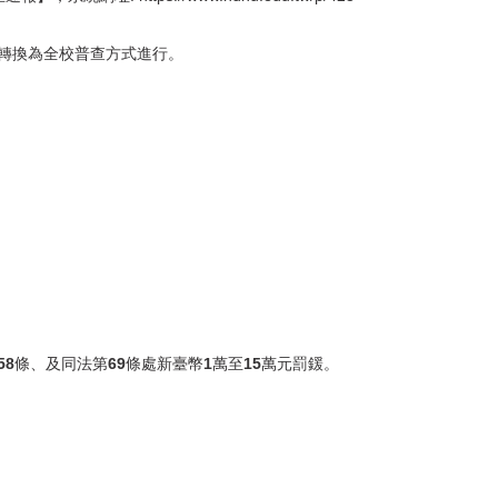
轉換為全校普查方式進行。
58
69
1
15
條、及同法第
條處新臺幣
萬至
萬元罰鍰
。