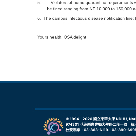
5. Violators of home quarantine requirements who r
be fined ranging from NT 10,000 to 150,000 a
6. The campus infectious disease notification li
Yours health, OSA delight
© 1994 -
2026
國立東華大學 NDHU, Nationa
974301 花蓮縣壽豐鄉大學路二段一號｜統一
校安專線：03-863-6119、03-890-699