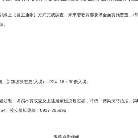
以線上【自主通報】方式完成調查，未來若教育部要求全面實施普查，將
遊。
(
)
2/24 16
30
朗、新加坡旅遊史
入境
，
：
後入境
。
避妨礙、填寫不實或違反上述居家檢疫規定者，將依「傳染病防治法」第
254
0937-295995
、校安值班專線：
學務處衛保組