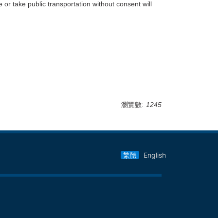
r take public transportation without consent will
瀏覽數:
1245
繁體
English