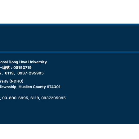
l Dong Hwa University
編號：08153719
5、6119、0937-295995
rsity (NDHU)
g Township, Hualien County 974301
9, 03-890-6995, 6119, 0937295995