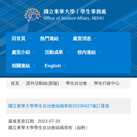
跳
到
主
要
內
容
回首頁
熱門連結
處室消息
區
處室介紹
活動成果
校內連結
相關連結
English
首頁
課外活動組(新版)
學生自治會
學生行政中心
國立東華大學學生自治會組織章程20230427修訂通過
最後更新日期 :
2023-07-20
國立東華大學學生自治會組織章程（如附）