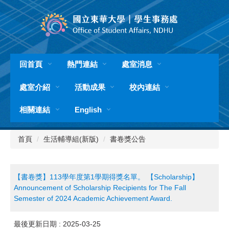
跳
到
主
要
內
容
回首頁
熱門連結
處室消息
區
處室介紹
活動成果
校內連結
相關連結
English
首頁
生活輔導組(新版)
書卷獎公告
【書卷獎】113學年度第1學期得獎名單。 【Scholarship】
Announcement of Scholarship Recipients for The Fall
Semester of 2024 Academic Achievement Award.
最後更新日期 :
2025-03-25