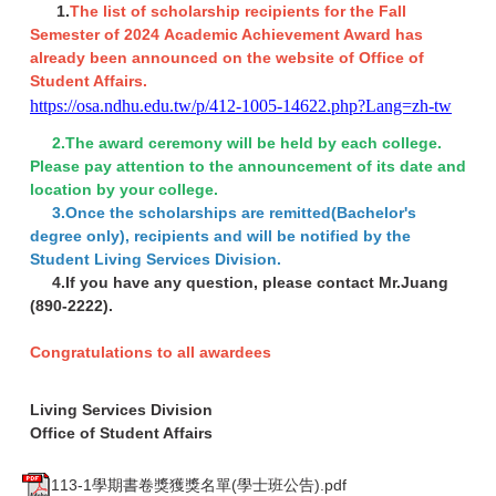
1.
The list of scholarship recipients for the Fall
Semester of 2024 Academic Achievement Award has
already been announced on the website of Office of
Student Affairs.
https://osa.ndhu.edu.tw/p/412-1005-14622.php?Lang=zh-tw
2.The award ceremony will be held by each college.
Please pay attention to the announcement of its date and
location by your college.
3.Once the scholarships are remitted(Bachelor's
degree only), recipients and will be notified by the
Student Living Services Division.
4.If you have any question, please contact Mr.Juang
(890-2222).
Congratulations to all awardees
Living Services Division
Office of Student Affairs
113-1學期書卷獎獲獎名單(學士班公告).pdf