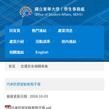
跳
到
主
要
內
容
回首頁
熱門連結
處室消息
區
處室介紹
活動成果
校內連結
相關連結
English
首頁
交通安全相關表格
汽車防禦駕駛教戰手冊
最後更新日期 :
2016-10-03
汽車防禦駕駛教戰手冊.pdf