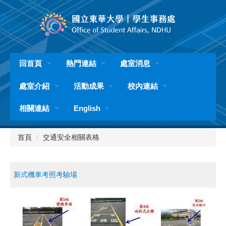
跳
到
主
要
內
容
回首頁
熱門連結
處室消息
區
處室介紹
活動成果
校內連結
相關連結
English
首頁
交通安全相關表格
新式機車考照考驗場