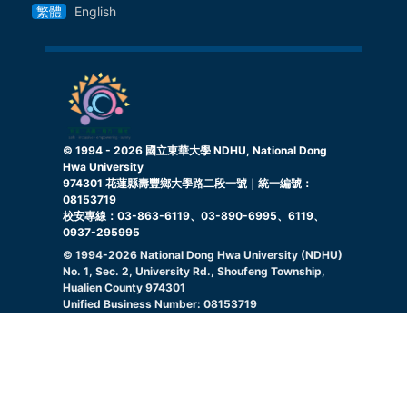
繁體
English
© 1994 -
2026
國立東華大學 NDHU, National Dong
Hwa University
974301 花蓮縣壽豐鄉大學路二段一號｜統一編號：
08153719
校安專線：03-863-6119、03-890-6995、6119、
0937-295995
© 1994-
2026
National Dong Hwa University (NDHU)
No. 1, Sec. 2, University Rd., Shoufeng Township,
Hualien County 974301
Unified Business Number: 08153719
Campus Security Hotline: 03-863-6119, 03-890-
6995, 6119, 0937295995