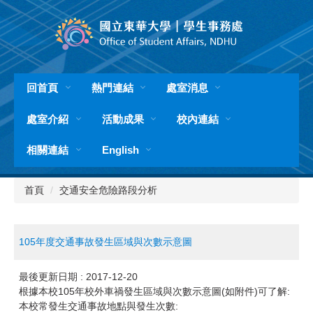
跳
到
主
要
內
容
回首頁
熱門連結
處室消息
區
處室介紹
活動成果
校內連結
相關連結
English
首頁
交通安全危險路段分析
105年度交通事故發生區域與次數示意圖
最後更新日期 :
2017-12-20
根據本校105年校外車禍發生區域與次數示意圖(如附件)可了解:
本校常發生交通事故地點與發生次數: