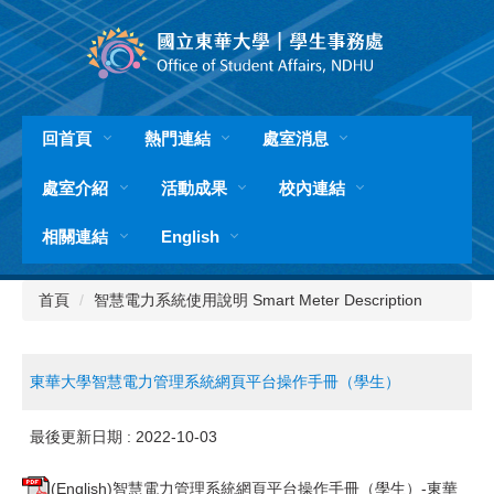
跳
到
主
要
內
容
回首頁
熱門連結
處室消息
區
處室介紹
活動成果
校內連結
相關連結
English
首頁
智慧電力系統使用說明 Smart Meter Description
東華大學智慧電力管理系統網頁平台操作手冊（學生）
最後更新日期 :
2022-10-03
(English)智慧電力管理系統網頁平台操作手冊（學生）-東華