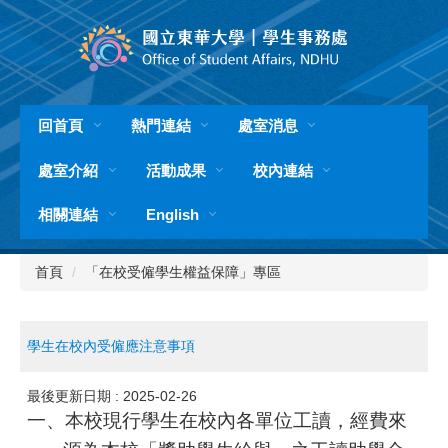
跳
到
主
要
內
容
回首頁
熱門連結
處室消息
區
處室介紹
活動成果
校內連結
相關連結
English
首頁
「在校受僱學生權益保障」專區
學生在校內受僱應注意事項
最後更新日期 :
2025-02-26
一、本校
現行學生在校內各單位工讀，經費來