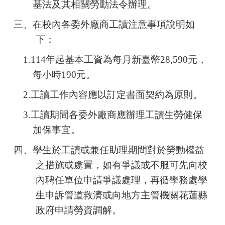
基法及其相關勞動法令辦理。
三、在校內各
委外廠商
工讀注意事項
說明如
下：
1.
114
年起
基本工資
為每月新臺幣28,590元，
每小時190元。
2.
工讀工作內容應
以訂定書面契約為原則。
3.
工讀期間
各
委外廠商應
辦理工讀生勞健保
加保事宜。
四、學生於工讀或
兼任助理
期間
對於勞動權益
之措施或處置，如有爭議或不服可先向校
內聘任單位申請爭議處理，再循學務處學
生申訴管道救濟或向地方主管機關花蓮縣
政府申請勞資調解。