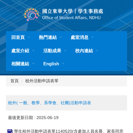
跳
到
主
要
內
容
回首頁
熱門連結
處室消息
區
處室介紹
活動成果
校內連結
相關連結
English
首頁
校外活動申請表單
校外( 一般、教學、系學會、社團)活動申請表
最後更新日期 :
2025-06-19
學生校外活動申請表單1140520(含參加人員名冊、家長同意