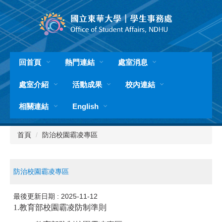
跳
到
主
要
內
容
回首頁
熱門連結
處室消息
區
處室介紹
活動成果
校內連結
相關連結
English
首頁
防治校園霸凌專區
防治校園霸凌專區
最後更新日期 :
2025-11-12
1.
教育部校園霸凌防制準則