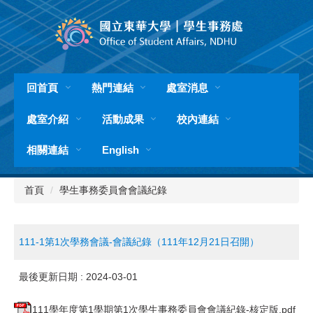
跳
到
主
要
內
容
回首頁
熱門連結
處室消息
區
處室介紹
活動成果
校內連結
相關連結
English
首頁
學生事務委員會會議紀錄
111-1第1次學務會議-會議紀錄（111年12月21日召開）
最後更新日期 :
2024-03-01
111學年度第1學期第1次學生事務委員會會議紀錄-核定版.pdf