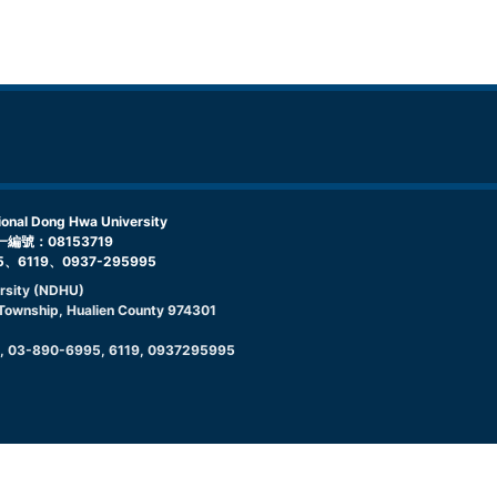
l Dong Hwa University
編號：08153719
5、6119、0937-295995
rsity (NDHU)
g Township, Hualien County 974301
9, 03-890-6995, 6119, 0937295995