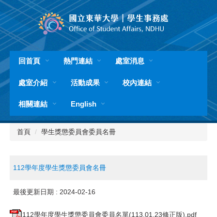
跳
到
主
要
內
容
回首頁
熱門連結
處室消息
區
處室介紹
活動成果
校內連結
相關連結
English
首頁
學生獎懲委員會委員名冊
112學年度學生獎懲委員會名冊
最後更新日期 :
2024-02-16
112學年度學生獎懲委員會委員名單(113.01.23修正版).pdf