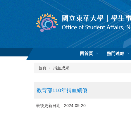
跳
到
主
要
內
容
區
回首頁
熱門連結
首頁
捐血成果
教育部110年捐血績優
最後更新日期 :
2024-09-20