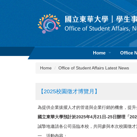
Jump
to
the
main
content
block
Home
Office 
Home
Office of Student Affairs Latest News
【2025校園徵才博覽月】
為提供企業拔擢人才的管道與企業行銷的機會，提升
國立東華大學預計於2025年4月21日-25日辦理
「
2
誠摯地邀請各公司蒞臨本校，共同參與本次校園徵才
一、
活動內容
：