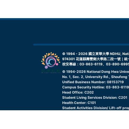
© 1994 -
2026
國立東華大學 NDHU, Nationa
974301 花蓮縣壽豐鄉大學路二段一號｜統一
校安專線：03-863-6119、03-890-699
© 1994-
2026
National Dong Hwa Unive
No. 1, Sec. 2, University Rd., Shoufen
Unified Business Number: 08153719
Campus Security Hotline: 03-863-611
Head Office: C202
Student Living Services Division: C201
Health Center: C101
Student Activities Division/ Lift-off pr
Graduate placement and Alumni Service
Indigenous Student Resource Center: 