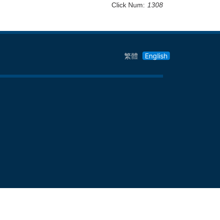
Click Num:
1308
繁體
English