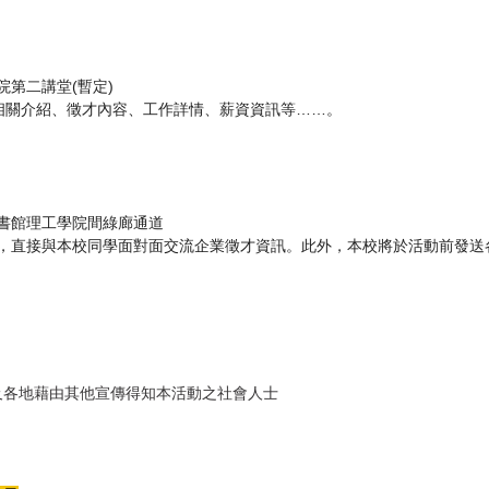
第二講堂(暫定)
相關介紹、
徵才內容、工作詳情、薪資資訊等……。
書館理工學院間綠廊通道
，
直接與本校同學面對面交流企業徵才資訊。此外，
本校將於活動前發送
各地藉由其他宣傳得知本活動之社會人士