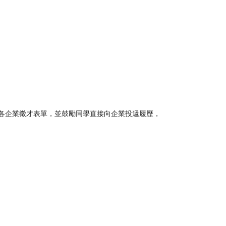
各企業徵才表單，
並鼓勵同學直接向企業投遞履歷，