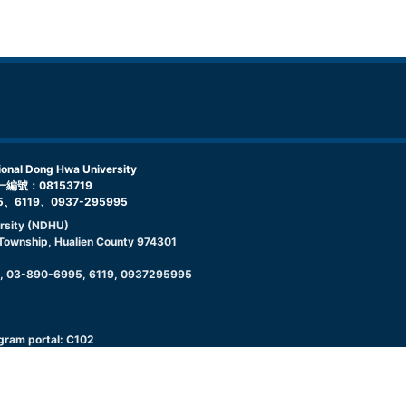
l Dong Hwa University
編號：08153719
5、6119、0937-295995
rsity (NDHU)
g Township, Hualien County 974301
9, 03-890-6995, 6119, 0937295995
ogram portal: C102
s Division: C106
C105