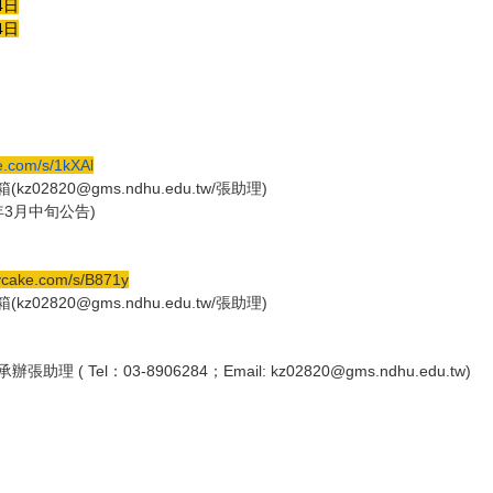
4日
4日
e.com/s/1kXAl
2820@gms.ndhu.edu.tw/張助理)
年3月中旬公告)
ycake.com/s/B871y
2820@gms.ndhu.edu.tw/張助理)
l：03-8906284；Email: kz02820@gms.ndhu.edu.tw)