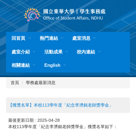
跳
到
主
要
內
容
回首頁
熱門連結
處室消息
區
處室介紹
活動成果
校內連結
相關連結
English
首頁
學務處最新消息
【獲獎名單】本校113學年度「紀念李濟銘老師獎學金」
最後更新日期 :
2025-04-28
本校113學年度「紀念李濟銘老師獎學金」獲獎名單如下：