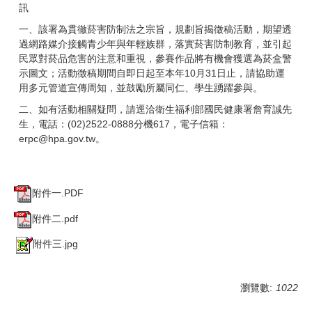
訊
一、該署為貫徹菸害防制法之宗旨，規劃旨揭徵稿活動，期望透
過網路媒介接觸青少年與年輕族群，落實菸害防制教育，並引起
民眾對菸品危害的注意和重視，參賽作品將有機會獲選為菸盒警
示圖文；活動徵稿期間自即日起至本年10月31日止，請協助運
用多元管道宣傳周知，並鼓勵所屬同仁、學生踴躍參與。
二、如有活動相關疑問，請逕洽衛生福利部國民健康署詹育誠先
生，電話：(02)2522-0888分機617，電子信箱：
erpc@hpa.gov.tw。
附件一.PDF
附件二.pdf
附件三.jpg
瀏覽數:
1022