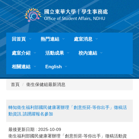
跳
到
主
要
內
容
回首頁
熱門連結
處室消息
區
處室介紹
活動成果
校內連結
相關連結
English
首頁
衛生保健組最新消息
轉知衛生福利部國民健康署辦理「創意拒菸‧等你出手」徵稿活
動資訊 請踴躍報名參加
最後更新日期 :
2025-10-09
衛生福利部國民健康署辦理「創意拒菸‧等你出手」徵稿活動資