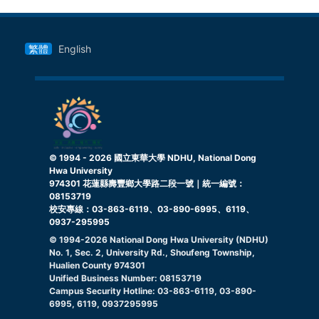
繁體
English
© 1994 -
2026
國立東華大學 NDHU, National Dong
Hwa University
974301 花蓮縣壽豐鄉大學路二段一號｜統一編號：
08153719
校安專線：03-863-6119、03-890-6995、6119、
0937-295995
© 1994-
2026
National Dong Hwa University (NDHU)
No. 1, Sec. 2, University Rd., Shoufeng Township,
Hualien County 974301
Unified Business Number: 08153719
Campus Security Hotline: 03-863-6119, 03-890-
6995, 6119, 0937295995