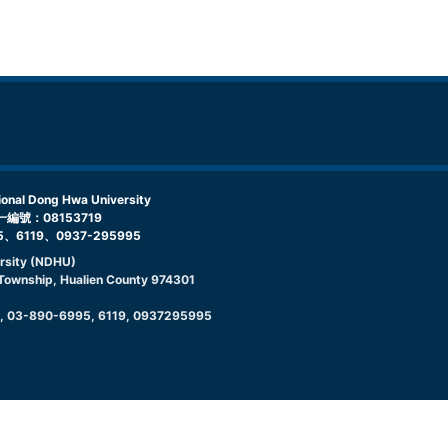
l Dong Hwa University
編號：08153719
5、6119、0937-295995
rsity (NDHU)
g Township, Hualien County 974301
9, 03-890-6995, 6119, 0937295995