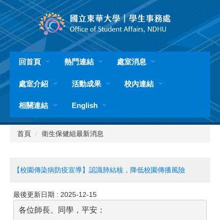
跳
到
主
要
內
容
回首頁
熱門連結
處室消息
區
處室介紹
活動成果
校內連結
相關連結
English
首頁
衛生保健組最新消息
【校園傳染病防疫宣導】認識肺結核，降低校園傳播風險
最後更新日期 :
2025-12-15
各位師長、同學，平安：