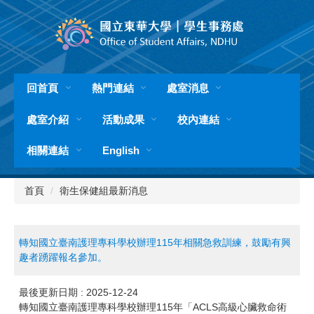
跳
到
主
要
內
容
回首頁
熱門連結
處室消息
區
處室介紹
活動成果
校內連結
相關連結
English
首頁
衛生保健組最新消息
轉知國立臺南護理專科學校辦理115年相關急救訓練，鼓勵有興
趣者踴躍報名參加。
最後更新日期 :
2025-12-24
轉知國立臺南護理專科學校辦理115年「ACLS高級心臟救命術