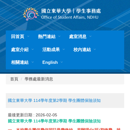
跳
到
主
要
內
容
回首頁
熱門連結
處室消息
區
處室介紹
活動成果
校內連結
相關連結
English
首頁
學務處最新消息
國立東華大學 114學年度第2學期 學生團體保險須知
最後更新日期 :
2026-02-05
國立東華大學 114學年度第2學期 學生團體保險須知
一、本校學生團保費併同註冊費繳納，若辦理分(延)期繳費、就