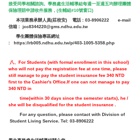
接受同學相關諮詢。學務處生活輔導組每週一至週五均辦理團體
保險理賠申請收件服務，(生輔組#10號窗口)
本項業務承辦人員(莊校安) 電話 : 03-8906222 e-mail
信箱 : jcc8344220@gms.ndhu.edu.tw
學生團體保險專區網址
:
https://rb005.ndhu.edu.tw/p/403-1005-5358.php
八、For Students (with formal enrollment in this school)
who will not pay the registration fee at one time, please
still manage to pay the student insurance fee 340 NTD
first to the Cashier's Office.If one can not manage to pay
340 NTD in
time(within 30 days since the semester starts), he /
she will be disqualified
for the student insurance .
For any question, please contact with Division of
Student Living Service. Tel: 03-8906222