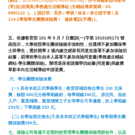
(網址 :
jcc8344220@gms.ndhu.edu.tw
)；亦可將繳款證明影本
(寄)送(或傳真)學務處生活輔導組 (生輔組傳真號碼：03-
8900122 )。
( 請註明 :
系所 / 學號 / 姓名 / 身分證字號 / 及
114-2學期學生團體保險費 / 連絡電話(手機)
)。
五、依據教育部 101 年 9 月 7 日臺訓(一)字第 1010165173 號
函指示，大專校院學生團保險雖非強制性，但選擇不參加團保學
士班學生，需於開學 2 週內繳交經家長同意並簽署不參加保險切
結書，
碩博班學生由本人簽署不參加保險同意書
(學務處生輔組
網站-學生團體保險)。辦理退保者請攜帶切結書(同意書)與繳費
單影本向生活輔導組申請退費。
六、學生團體保險保費
(一) 具有本校正式學籍學生 : 教育部補助每位學生 100 元保
費，餘額 680元分兩學期繳納，每學期繳340元。 原住民、低收
入戶、重度殘障、重度殘障之子女等學生可享優惠，於上學期繳
234元；下學期繳 233 元。
(二) 在學短期交換生(不具有本校正式學籍學生) 每學期學生團
體保險費390元。
七、保險公司每週不定期到校受理學生團體保險理賠收件，以及