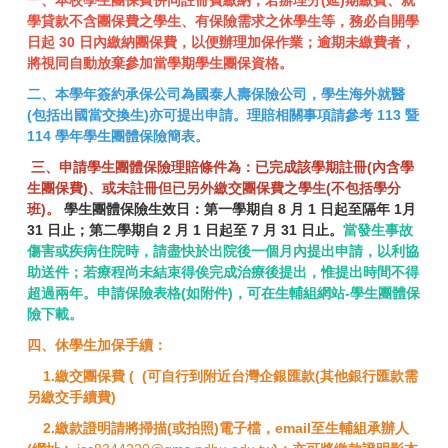
學貸款不含團保費之學生、有保險需求之休學生等，務必自開學
日起 30 日內繳納團保費，以便辦理加保作業；逾期未繳費者，
將視同自動放棄參加當學期學生團保資格。
二、本學年簽約承保公司為國泰人壽保險公司，學生海外就醫
(包括出國當交換生)亦可提出申請。理賠相關事項請參考 113 暨
114 學年學生團體保險簡表。
三、申請學生團體保險理賠條件為：已完成該學期註冊(內含學
生團保費)、或未註冊但已另外繳交團保費之學生(不包括學分
班)。
學生團體保險生效日：第一學期自 8 月 1 日起至隔年 1月
31 日止；第二學期自 2 月 1 日起至 7 月 31 日止。
當發生事故
傷害或疾病住院時，請盡快於出院後一個月內提出申請，以利協
助送件；若療程尚未結束得俟完成治療後提出，惟提出時間不得
超過兩年。申請保險表格(如附件)，可在生輔組網站-學生團體保
險下載。
四、休學生加保手續：
1.繳交團保費 (
(可自行到附近台灣企銀匯款(其他銀行匯款需
另繳交手續費)
2.繳款證明請將掃描(或拍照)電子檔，email至生輔組承辦人