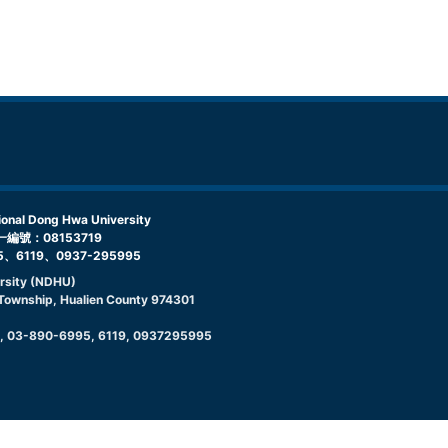
l Dong Hwa University
編號：08153719
5、6119、0937-295995
rsity (NDHU)
g Township, Hualien County 974301
9, 03-890-6995, 6119, 0937295995