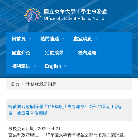
跳
到
主
要
內
容
回首頁
熱門連結
處室消息
區
處室介紹
活動成果
校內連結
相關連結
English
首頁
學務處最新消息
轉苗栗縣政府辦理「115年度大專青年學生公部門暑期工讀計
畫」簡章及宣傳圖檔
最後更新日期 :
2026-04-21
苗栗縣政府辦理「115年度大專青年學生公部門暑期工讀計畫」