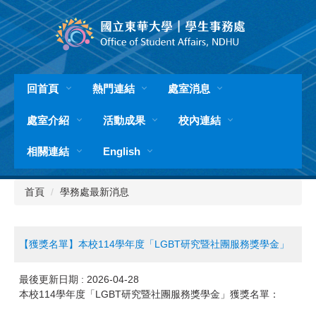
跳
到
主
要
內
容
回首頁
熱門連結
處室消息
區
處室介紹
活動成果
校內連結
相關連結
English
首頁
學務處最新消息
【獲獎名單】本校114學年度「LGBT研究暨社團服務獎學金」
最後更新日期 :
2026-04-28
本校114學年度「LGBT研究暨社團服務獎學金」獲獎名單：