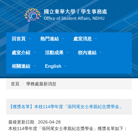
跳
到
主
要
內
容
回首頁
熱門連結
處室消息
區
處室介紹
活動成果
校內連結
相關連結
English
首頁
學務處最新消息
【獲獎名單】本校114學年度「張阿尾女士孝親紀念獎學金」
最後更新日期 :
2026-04-28
本校114學年度「張阿尾女士孝親紀念獎學金」獲獎名單如下：