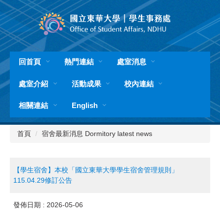
跳
到
主
要
內
容
回首頁
熱門連結
處室消息
區
處室介紹
活動成果
校內連結
相關連結
English
首頁
宿舍最新消息 Dormitory latest news
【學生宿舍】本校「國立東華大學學生宿舍管理規則」
115.04.29修訂公告
發佈日期 :
2026-05-06