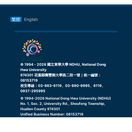
繁體
English
© 1994 -
2026
國立東華大學 NDHU, National Dong
Hwa University
974301 花蓮縣壽豐鄉大學路二段一號｜統一編號：
08153719
校安專線：03-863-6119、03-890-6995、6119、
0937-295995
© 1994-
2026
National Dong Hwa University (NDHU)
No. 1, Sec. 2, University Rd., Shoufeng Township,
Hualien County 974301
Unified Business Number: 08153719
Campus Security Hotline: 03-863-6119, 03-890-
6995, 6119, 0937295995