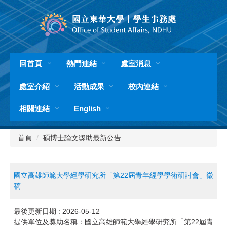
跳
到
主
要
內
容
回首頁
熱門連結
處室消息
區
處室介紹
活動成果
校內連結
相關連結
English
首頁
碩博士論文獎助最新公告
國立高雄師範大學經學研究所「第22屆青年經學學術研討會」徵
稿
最後更新日期 :
2026-05-12
提供單位及獎助名稱：國立高雄師範大學經學研究所「第22屆青