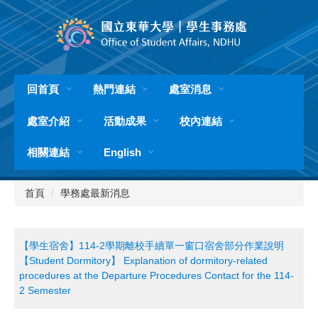
跳
到
主
要
內
容
回首頁
熱門連結
處室消息
區
處室介紹
活動成果
校內連結
相關連結
English
首頁
學務處最新消息
【學生宿舍】114-2學期離校手續單一窗口宿舍部分作業說明
【Student Dormitory】 Explanation of dormitory-related
procedures at the Departure Procedures Contact for the 114-
2 Semester