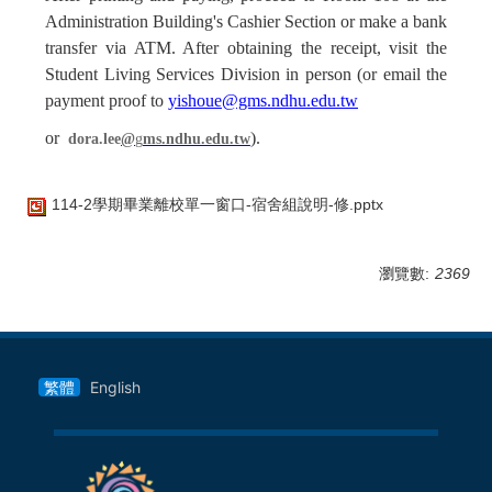
Administration Building's Cashier Section or make a bank
transfer via ATM. After obtaining the receipt, visit the
Student Living Services Division in person (or email the
payment proof to
yishoue@gms.ndhu.edu.tw
or
).
dora.lee
@
g
ms.ndhu.edu.tw
114-2學期畢業離校單一窗口-宿舍組說明-修.pptx
瀏覽數:
2369
繁體
English