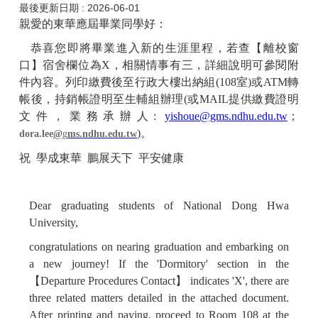
最後更新日期 :
2026-06-01
親愛的東華應屆畢業同學好：
恭喜您即將畢業進入新的生涯里程，若查【離校窗
口】宿舍欄位為
X
，相關情事有三，詳細說明可參閱附
件內容。
列印繳費後至行政大樓出納組
(108
室
)
或
ATM
轉
帳後，持銷帳證明至生輔組辦理
(
或
MAIL
提供繳費證明
文件，業務承辦人
:
yishoue@gms.ndhu.edu.tw
；
)
。
dora.lee
@
g
ms.ndhu.edu.tw
祝
學成東華
鵬展天下
平安健康
Dear graduating students of National Dong Hwa
University,
congratulations on nearing graduation and embarking on
a new journey! If the 'Dormitory' section in the
【
Departure Procedures Contact
】
indicates 'X', there are
three related matters detailed in the attached document.
After printing and paying, proceed to Room 108 at the