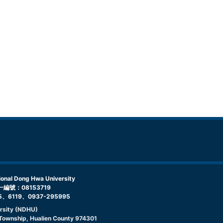
l Dong Hwa University
編號：08153719
5、6119、0937-295995
rsity (NDHU)
g Township, Hualien County 974301