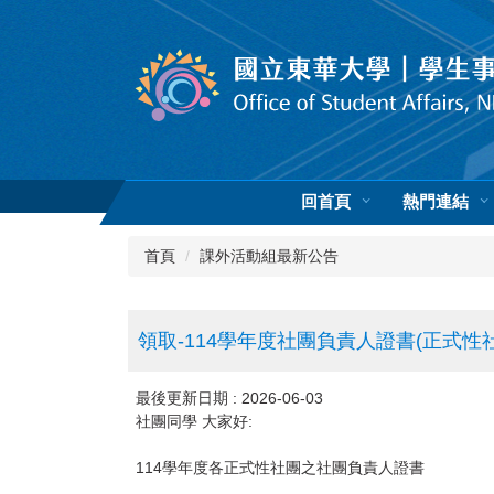
跳
到
主
要
內
容
區
回首頁
熱門連結
首頁
課外活動組最新公告
領取-114學年度社團負責人證書(正式性社
最後更新日期 :
2026-06-03
社團同學 大家好:
114學年度各正式性社團之社團負責人證書