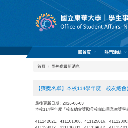
跳
到
主
要
內
容
區
回首頁
熱門連結
首頁
學務處最新消息
【獲獎名單】本校114學年度「校友總
最後更新日期 :
2026-06-03
本校114學年度「校友總會獎勵母校傑出畢業生獎學
41114B021、411101008、411125016、41112300
411199072、411136003、41113A012、41115401