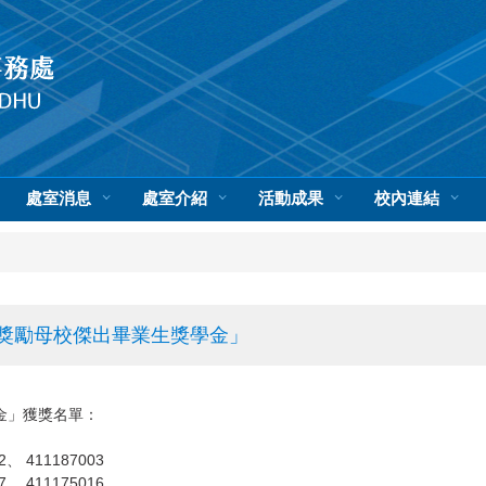
處室消息
處室介紹
活動成果
校內連結
會獎勵母校傑出畢業生獎學金」
金」獲獎名單：
2、 411187003
7、 411175016