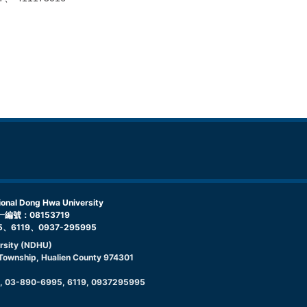
l Dong Hwa University
編號：08153719
5、6119、0937-295995
rsity (NDHU)
g Township, Hualien County 974301
9, 03-890-6995, 6119, 0937295995