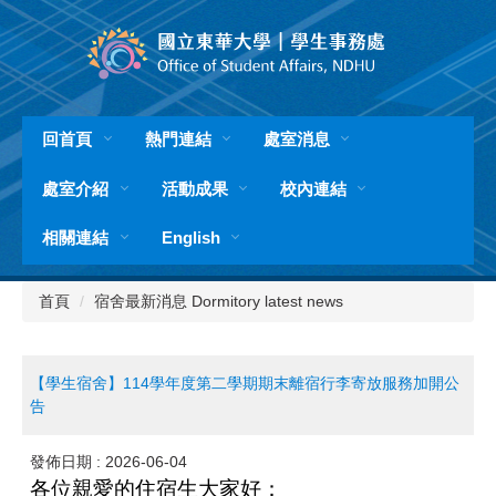
跳
到
主
要
內
容
回首頁
熱門連結
處室消息
區
處室介紹
活動成果
校內連結
相關連結
English
首頁
宿舍最新消息 Dormitory latest news
【學生宿舍】114學年度第二學期期末離宿行李寄放服務加開公
告
發佈日期 :
2026-06-04
各位親愛的住宿生大家好：