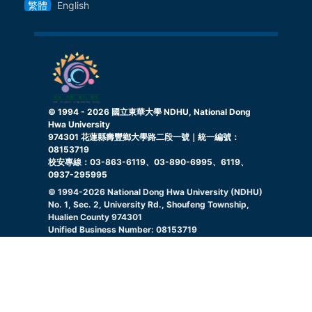
繁體
English
© 1994 -
2026
國立東華大學 NDHU, National Dong
Hwa University
974301 花蓮縣壽豐鄉大學路二段一號｜統一編號：
08153719
校安專線：03-863-6119、03-890-6995、6119、
0937-295995
© 1994-
2026
National Dong Hwa University (NDHU)
No. 1, Sec. 2, University Rd., Shoufeng Township,
Hualien County 974301
Unified Business Number: 08153719
Campus Security Hotline: 03-863-6119, 03-890-
6995, 6119, 0937295995