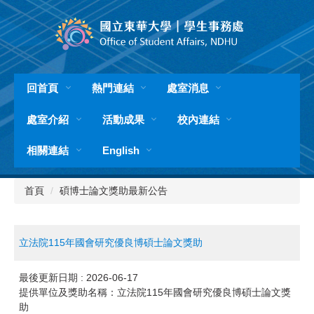
跳
到
主
要
內
容
回首頁
熱門連結
處室消息
區
處室介紹
活動成果
校內連結
相關連結
English
首頁
碩博士論文獎助最新公告
立法院115年國會研究優良博碩士論文獎助
最後更新日期 :
2026-06-17
提供單位及獎助名稱：立法院115年國會研究優良博碩士論文獎
助