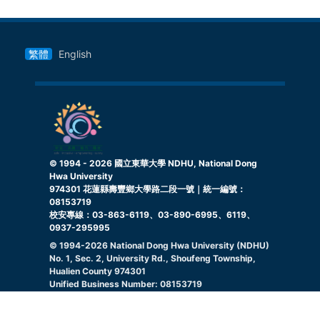
繁體
English
© 1994 -
2026
國立東華大學 NDHU, National Dong
Hwa University
974301 花蓮縣壽豐鄉大學路二段一號｜統一編號：
08153719
校安專線：03-863-6119、03-890-6995、6119、
0937-295995
© 1994-
2026
National Dong Hwa University (NDHU)
No. 1, Sec. 2, University Rd., Shoufeng Township,
Hualien County 974301
Unified Business Number: 08153719
Campus Security Hotline: 03-863-6119, 03-890-
6995, 6119, 0937295995