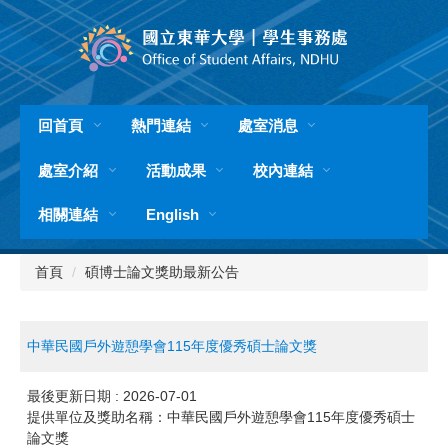
跳
到
主
要
內
容
回首頁
熱門連結
處室消息
區
處室介紹
活動成果
校內連結
相關連結
English
首頁
碩博士論文獎助最新公告
中華民國戶外遊憩學會115年度優秀碩士論文獎
最後更新日期 :
2026-07-01
提供單位及獎助名稱：中華民國戶外遊憩學會115年度優秀碩士
論文獎