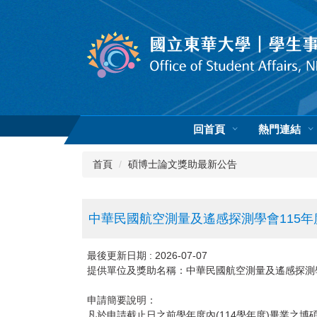
跳
到
主
要
內
容
區
回首頁
熱門連結
首頁
碩博士論文獎助最新公告
中華民國航空測量及遙感探測學會115
最後更新日期 :
2026-07-07
提供單位及獎助名稱：中華民國航空測量及遙感探測學
申請簡要說明：
凡於申請截止日之前學年度內(114學年度)畢業之