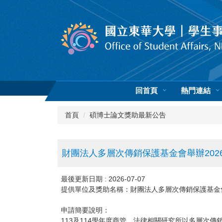
跳
到
主
要
內
容
區
回首頁
熱門連結
首頁
碩博士論文獎助最新公告
財團法人多層次傳銷保護基金會舉辦202
最後更新日期 :
2026-07-07
提供單位及獎助名稱：財團法人多層次傳銷保護基金會
申請簡要說明：
113及114學年度商管、法律相關研究所以多層次傳