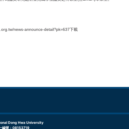
tw/news-announce-detail?pk=637下載
l Dong Hwa University
編號：08153719