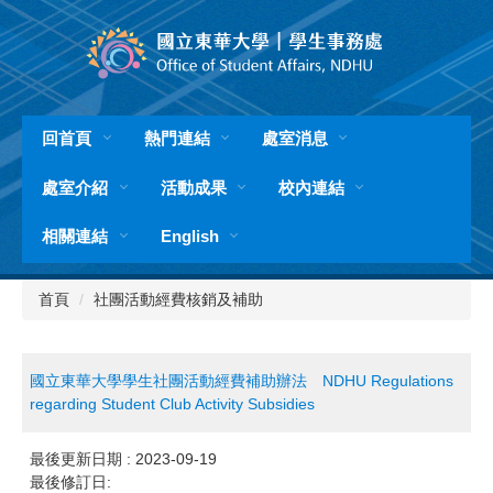
跳
到
主
要
內
容
回首頁
熱門連結
處室消息
區
處室介紹
活動成果
校內連結
相關連結
English
首頁
社團活動經費核銷及補助
國立東華大學學生社團活動經費補助辦法 NDHU Regulations
regarding Student Club Activity Subsidies
最後更新日期 :
2023-09-19
最後修訂日: