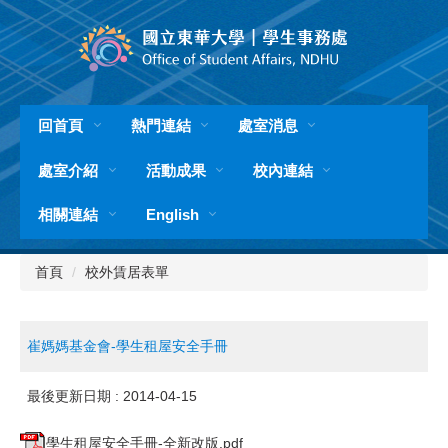
跳
到
主
要
內
容
回首頁
熱門連結
處室消息
區
處室介紹
活動成果
校內連結
相關連結
English
首頁
校外賃居表單
崔媽媽基金會-學生租屋安全手冊
最後更新日期 :
2014-04-15
學生租屋安全手冊-全新改版.pdf