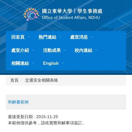
跳
到
主
要
內
容
回首頁
熱門連結
處室消息
區
處室介紹
活動成果
校內連結
相關連結
English
首頁
交通安全相關表格
和解書範例
最後更新日期 :
2015-11-25
本範例僅供參考，請依實際和解事項簽訂。