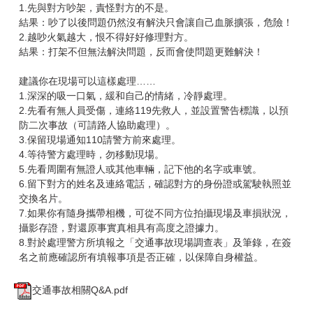
1.先與對方吵架，責怪對方的不是。
結果：吵了以後問題仍然沒有解決只會讓自己血脈擴張，危險！
2.越吵火氣越大，恨不得好好修理對方。
結果：打架不但無法解決問題，反而會使問題更難解決！
建議你在現場可以這樣處理……
1.深深的吸一口氣，緩和自己的情緒，冷靜處理。
2.先看有無人員受傷，連絡119先救人，並設置警告標識，以預
防二次事故（可請路人協助處理）。
3.保留現場通知110請警方前來處理。
4.等待警方處理時，勿移動現場。
5.先看周圍有無證人或其他車輛，記下他的名字或車號。
6.留下對方的姓名及連絡電話，確認對方的身份證或駕駛執照並
交換名片。
7.如果你有隨身攜帶相機，可從不同方位拍攝現場及車損狀況，
攝影存證，對還原事實真相具有高度之證據力。
8.對於處理警方所填報之「交通事故現場調查表」及筆錄，在簽
名之前應確認所有填報事項是否正確，以保障自身權益。
交通事故相關Q&A.pdf