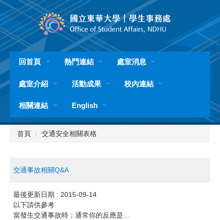
跳
到
主
要
內
容
回首頁
熱門連結
處室消息
區
處室介紹
活動成果
校內連結
相關連結
English
首頁
交通安全相關表格
交通事故相關Q&A
最後更新日期 :
2015-09-14
以下請供參考
當發生交通事故時；通常你的反應是…