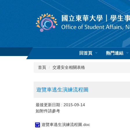
跳
到
主
要
內
容
區
回首頁
熱門連結
首頁
交通安全相關表格
遊覽車逃生演練流程圖
最後更新日期 :
2015-09-14
如附件請參考
遊覽車逃生演練流程圖.doc