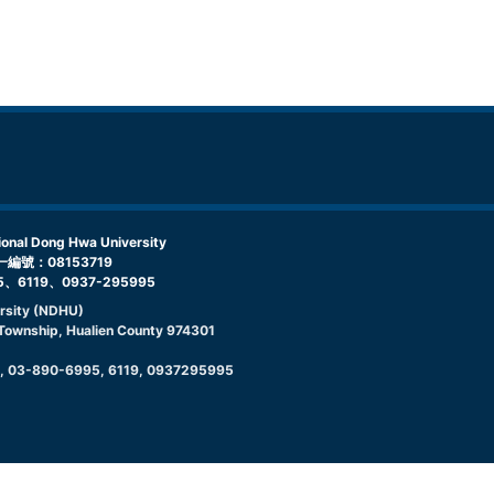
l Dong Hwa University
編號：08153719
5、6119、0937-295995
rsity (NDHU)
g Township, Hualien County 974301
9, 03-890-6995, 6119, 0937295995