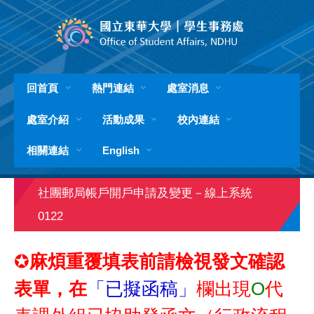
跳
到
主
要
內
容
回首頁
熱門連結
處室消息
區
處室介紹
活動成果
校內連結
相關連結
English
社團郵局帳戶開戶申請及變更－線上系統
0122
麻煩重覆填表前請檢視發文確認
✪
表單，在
「
O
已擬函稿」
欄出現
代