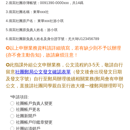
2.填寫社團存簿帳號：0091390-0000xxx，共14碼
3.填寫社團名稱：東華xxx社
4.填寫社團原戶名： 東華xxx社游小琪
5.填寫社團原負責人姓名：游小琪
6.填寫社團新負責人姓名及身分證字號：尤大琦U123456789
✪
以上申辦業務資料請詳細填寫，若有缺少則不予以辦理
(
亦不會主動告知)，故請麻煩注意！
✪
此指課外組公文申辦業務，公文流程約
3-5
天，敬請自行
留意
社團郵局公文發文確認表單
（發文後會出現發文日期
及發文字號）自行至郵局辦理後續相關業務(郵局會有申辦
公文，直接請社團同學親自至行政大樓一樓郵局辦理即可)
*
申請項目:
社團帳戶負責人變更
社團帳戶更名
社團新開戶
社團帳戶印鑑章變更
社團結清銷戶