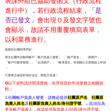
表課外組已協助發函文（行政流程
進行中），若行政流程結束，
「是
否已發文」
會出現Ｏ及發文字號也
會顯示，故請不用重覆填寫表單，
以利業務進行。
親愛的社團同學們好：
學生社團申請郵局帳戶「帳戶負責人變更」、「帳戶更名」、「新開戶」、
「帳戶印鑑章變更」、「結清銷戶」、「帳簿遺失」等相關公文業務線上申請
～
只要將正確資料填好送出，輕鬆又快速！
✪
以下資料請詳閱清楚後，依序填寫欲申請業務之相關資
料：
1.
社團帳戶負責人變更：請務必提供
社團原戶名
、
社團原
負責人姓名
及
社團新負責人姓名/身分證字號
。←此項目為
更改帳戶負責人，故請提供新負責人(社長)身分證字號。