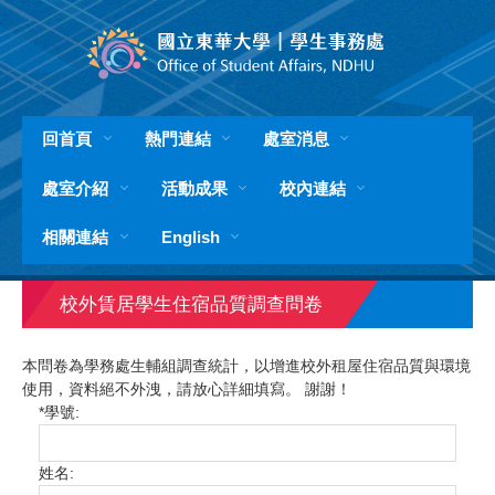
跳
到
主
要
內
容
回首頁
熱門連結
處室消息
區
處室介紹
活動成果
校內連結
相關連結
English
校外賃居學生住宿品質調查問卷
本問卷為學務處生輔組調查統計，以增進校外租屋住宿品質與環境
使用，資料絕不外洩，請放心詳細填寫。 謝謝！
*
學號:
姓名: