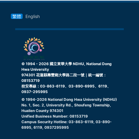
繁體
English
© 1994 -
2026
國立東華大學 NDHU, National Dong
Hwa University
974301 花蓮縣壽豐鄉大學路二段一號｜統一編號：
08153719
校安專線：03-863-6119、03-890-6995、6119、
0937-295995
© 1994-
2026
National Dong Hwa University (NDHU)
No. 1, Sec. 2, University Rd., Shoufeng Township,
Hualien County 974301
Unified Business Number: 08153719
Campus Security Hotline: 03-863-6119, 03-890-
6995, 6119, 0937295995