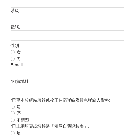
系級:
電話:
性別:
女
男
E-mail:
*
租賃地址:
*
已至本校網站填報或校正住宿聯絡及緊急聯絡人資料:
是
否
不清楚
*
已上網填寫或填報過「租屋自我評核表」:
是