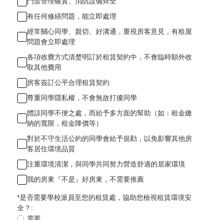
門禁管理確實、消防設備齊全
有任何修繕問題，能立即處理
經常關心同學、親切、好溝通，重視房客意見，有租屋
問題會立即處理
各項收費方式清楚明訂於租賃契約中，不會臨時額外收
取其他費用
房客簽訂公平合理租賃契約
尊重同學隱私權，不會無故打擾同學
體諒同學不便之處，而給予多方面的幫助（如：租金繳
納的寬限，租金降價等）
對於不守生活公約的同學會給予規勸，以免影響其他房
客居住環境品質
注重環境清潔，與同學共同努力營造舒適的居家環境
我的房東『不是』好房東，不需要推薦
*
是否需要學校派員至您的租賃處，協助您檢視租賃環境安
全？:
需要